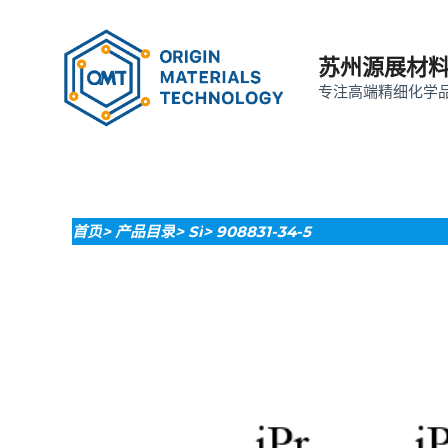
苏州源展材
专注高端精细化学
首页
> 产品目录
> Si
> 908831-34-5