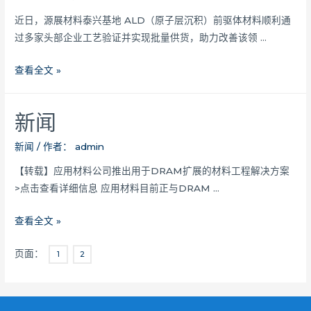
近日，源展材料泰兴基地 ALD（原子层沉积）前驱体材料顺利通
过多家头部企业工艺验证并实现批量供货，助力改善该领 …
助
查看全文 »
力
国
新闻
产
替
新闻
/ 作者：
admin
代！
【转载】应用材料公司推出用于DRAM扩展的材料工程解决方案
源
>点击查看详细信息 应用材料目前正与DRAM …
展
材
新
查看全文 »
料
闻
量
页面：
1
2
产
ALD
前